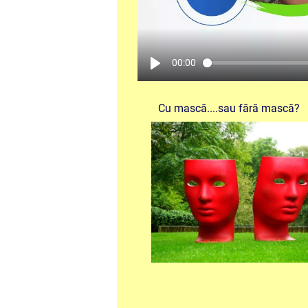
00:00
Cu mască....sau fără mască?