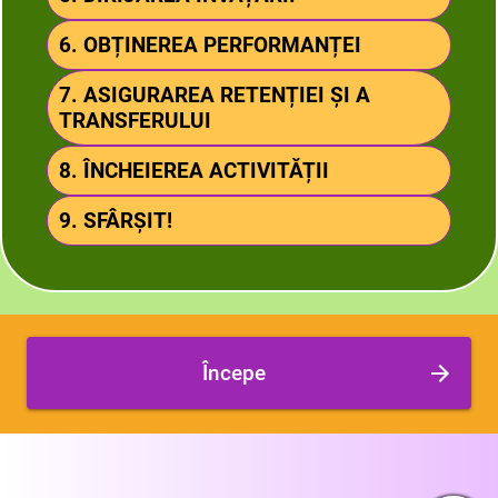
6. OBȚINEREA PERFORMANȚEI
7. ASIGURAREA RETENȚIEI ȘI A
TRANSFERULUI
8. ÎNCHEIEREA ACTIVITĂȚII
9. SFÂRȘIT!
Începe