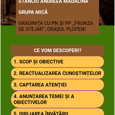
STANCIU ANDREEA MĂDĂLINA
GRUPA MICĂ
GRĂDINIȚA CU PN ȘI PP ,,FRUNZA
DE STEJAR”, ORAȘUL PLOPENI
CE VOM DESCOPERI?
1. SCOP ȘI OBIECTIVE
2. REACTUALIZAREA CUNOȘTINȚELOR
3. CAPTAREA ATENȚIEI
4. ANUNȚAREA TEMEI ȘI A
OBIECTIVELOR
5. DIRIJAREA ÎNVĂȚĂRII