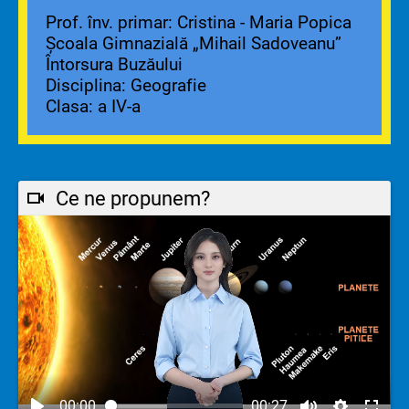
Prof. înv. primar: Cristina - Maria Popica
Școala Gimnazială „Mihail Sadoveanu”
Întorsura Buzăului
Disciplina: Geografie
Clasa: a IV-a
Ce ne propunem?
00:00
00:27