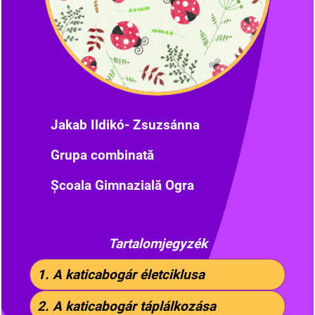
Jakab Ildikó- Zsuzsánna
Grupa combinată
Școala Gimnazială Ogra
Tartalomjegyzék
1.
A katicabogár életciklusa
2. A katicabogár táplálkozása