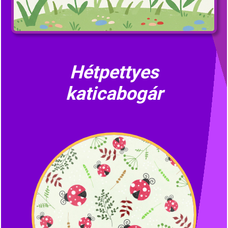
Hétpettyes
katicabogár