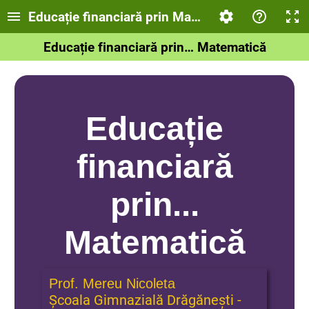
Educație financiară prin Matematică - Bancnote
Educație financiară prin… Matematică
Educație
financiară
prin...
Matematică
Prof. Mereu Nicoleta
Școala Gimnazială Drăgănești -