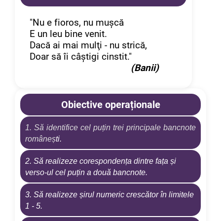
"Nu e fioros, nu muşcă
E un leu bine venit.
Dacă ai mai mulţi - nu strică,
Doar să îi câştigi cinstit."
(Banii)
Obiective operaționale
1. Să identifice cel puțin trei principale bancnote
româneș
ti.
2. Să realizeze corespondența dintre fața și
verso-ul cel puțin a două bancnote.
3. Să realizeze șirul numeric crescător în limitele
1 - 5.