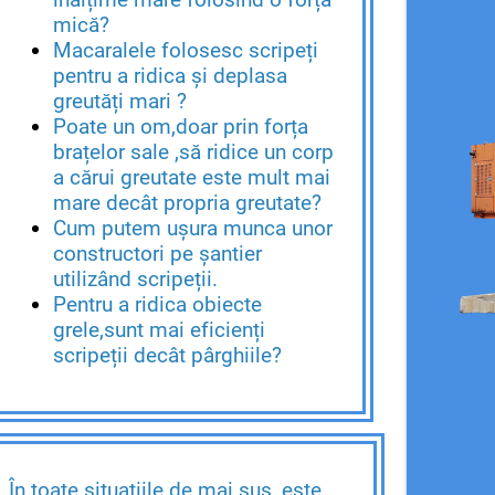
mică?
Macaralele folosesc scripeți
pentru a ridica și deplasa
greutăți mari ?
Poate un om,doar prin forța
brațelor sale ,să ridice un corp
a cărui greutate este mult mai
mare decât propria greutate?
Cum putem ușura munca unor
constructori pe șantier
utilizând scripeții.
Pentru a ridica obiecte
grele,sunt mai eficienți
scripeții decât pârghiile?
În toate situațiile de mai sus ,este