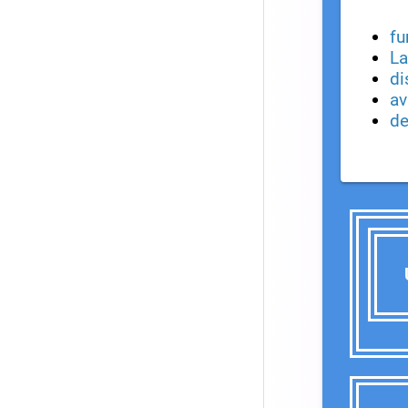
fu
La
di
av
de