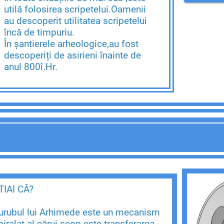
utilă folosirea scripetelui.Oamenii
au descoperit utilitatea scripetelui
încă de timpuriu.
În șantierele arheologice,au fost
descoperiți de asirieni înainte de
anul 800î.Hr.
TIAI CĂ?
urubul lui Arhimede este un mecanism
piralat al cărui scop este transferarea