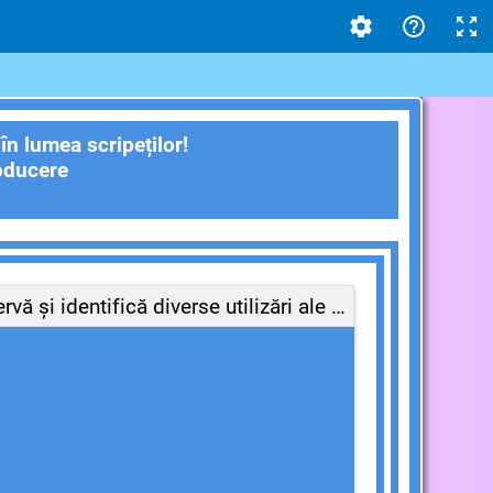
n lumea scripeților!
re
Observă și identifică diverse utilizări ale scripeților!