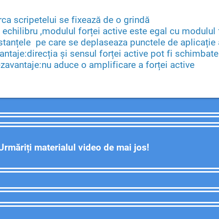
rca scripetelui se fixează de o grindă
 echilibru ,modulul forței active este egal cu modulul 
stanțele pe care se deplaseaza punctele de aplicație a
antaje:direcția și sensul forței active pot fi schimbat
zavantaje:nu aduce o amplificare a forței active
Urmăriți materialul video de mai jos!