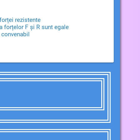
forței rezistente
 forțelor F și R sunt egale
e convenabil