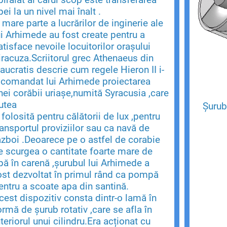
pei la un nivel mai înalt .
 mare parte a lucrărilor de inginerie ale
ui Arhimede au fost create pentru a
atisface nevoile locuitorilor orașului
iracuza.Scriitorul grec Athenaeus din
aucratis descrie cum regele Hieron II i-
 comandat lui Arhimede proiectarea
nei corăbii uriașe,numită Syracusia ,care
utea
Șurub
i folosită pentru călătorii de lux ,pentru
ransportul proviziilor sau ca navă de
ăzboi .Deoarece pe o astfel de corabie
e scurgea o cantitate foarte mare de
pă în carenă ,șurubul lui Arhimede a
ost dezvoltat în primul rând ca pompă
entru a scoate apa din santină.
cest dispozitiv consta dintr-o lamă în
ormă de șurub rotativ ,care se afla în
nteriorul unui cilindru.Era acționat cu