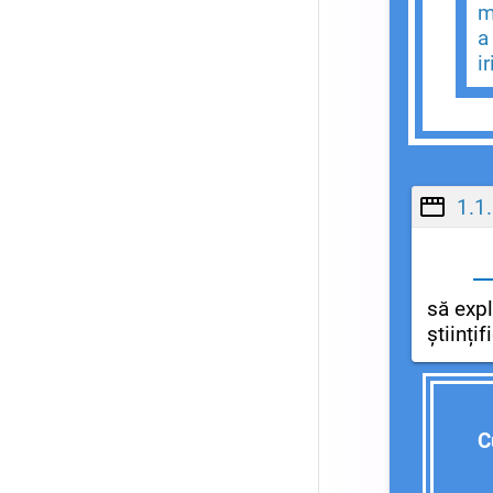
m
a
ir
1.1
să expl
științif
C