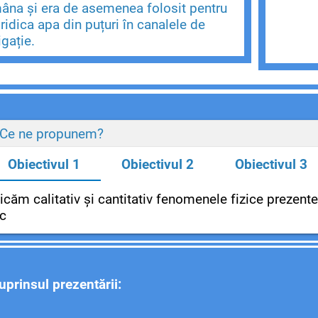
âna și era de asemenea folosit pentru
 ridica apa din puțuri în canalele de
igație.
.Ce ne propunem?
Obiectivul 1
Obiectivul 2
Obiectivul 3
icăm calitativ și cantitativ fenomenele fizice prezente
ic
uprinsul prezentării: