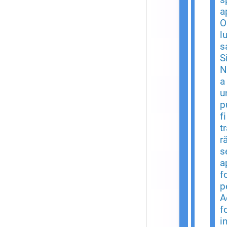
a
O
l
s
S
N
a
u
p
f
t
r
s
a
f
p
A
f
i