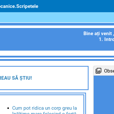
anice.Scripetele
Bine ați venit ,î
. Introduce
REAU SĂ ȘTIU!
Cum pot ridica un corp greu la
înălțime mare folosind o forță