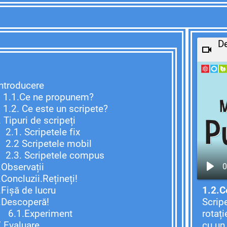
D
Introducere
1.Ce ne propunem?
2. Ce este un scripete?
 Tipuri de scripeți
1. Scripetele fix
2 Scripetele mobil
3. Scripetele compus
.Observații
0
.Concluzii.Rețineți!
Fișă de lucru
1.2.C
Descoperă!
Scrip
1.Experiment
rotați
Evaluare
cu un 