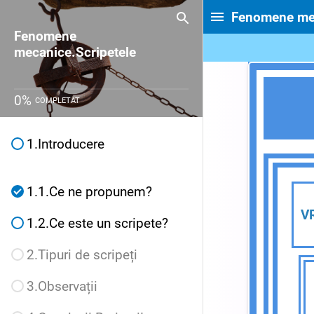
Fenomene mec
Fenomene
mecanice.Scripetele
0
%
COMPLETAT
1
1.Introducere
1.1.Ce ne propunem?
V
1.2.Ce este un scripete?
2.Tipuri de scripeți
3.Observații