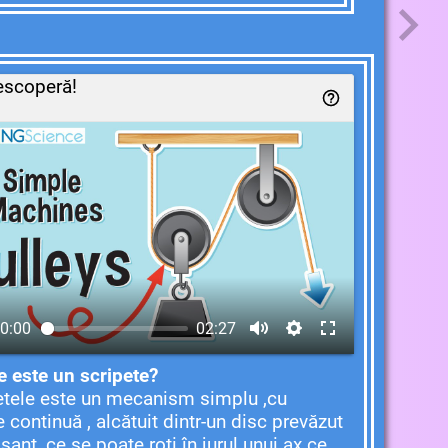
escoperă!
0:00
02:27
e este un scripete?
etele este un mecanism simplu ,cu
e continuă , alcătuit dintr-un disc prevăzut
șanț ,ce se poate roti în jurul unui ax ce