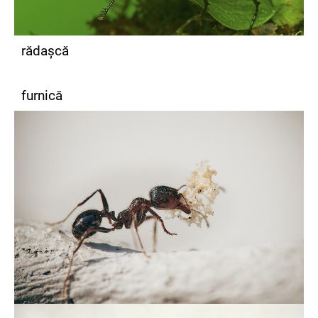
rădașcă
furnică