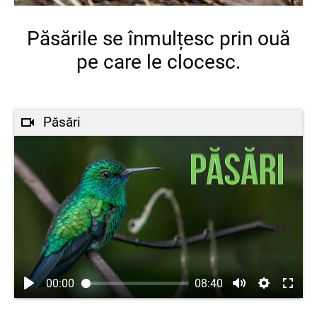
Păsările se înmulțesc prin ouă
pe care le clocesc.
Păsări
00:00
08:40