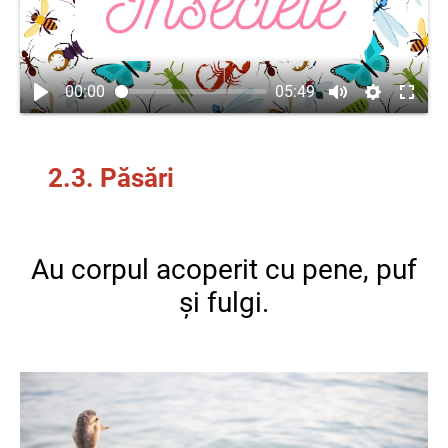
00:00
05:49
2.3. Păsări
Au corpul acoperit cu pene, puf
și fulgi.