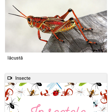
lăcustă
Insecte