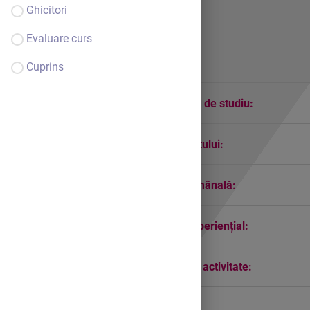
Ghicitori
Evaluare curs
Cuprins
Tema anuală de studiu:
Când, cum și de ce se întâmplă?
Tema proiectului:
Ce mă înconjoară?
Tema săptămânală:
Vitamine, vitamine, de la cine?
Domeniul experiențial:
Științe
Categoria de activitate:
Cunoașterea mediului
Grupa: