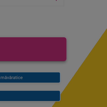
imăvăratice