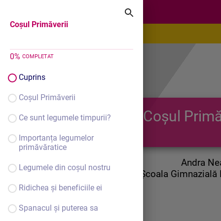
Coșul Primăverii
Coșul Primăverii
0
%
COMPLETAT
Cuprins
Coșul Primăverii
Coșul Primă
Ce sunt legumele timpurii?
Importanța legumelor
primăvăratice
Andra Ne
Legumele din coșul nostru
Școala Gimnazială N
Ridichea și beneficiile ei
Spanacul și puterea sa