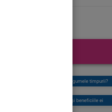
Mică
Ce sunt legumele timpurii?
Ridichea și beneficiile ei