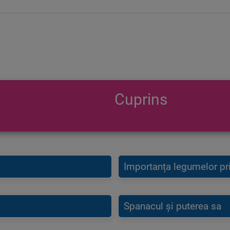
Cuprins
Importanța legumelor pr
Spanacul și puterea sa