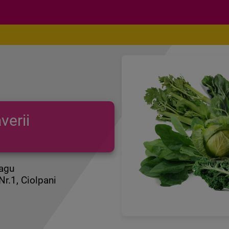
verii
agu
r.1, Ciolpani