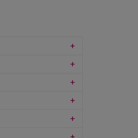
+
+
+
+
+
+