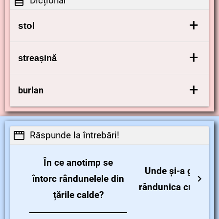
Dicționar
+
stol
grup de păsări
+
streașină
zona de sub acoperișul unei case
+
burlan
construcție prin care se scurge apa de pe
acoperiș
Răspunde la întrebări!
În ce anotimp se
Unde și-a găsit
întorc rândunelele din
rândunica cuibul?
țările calde?