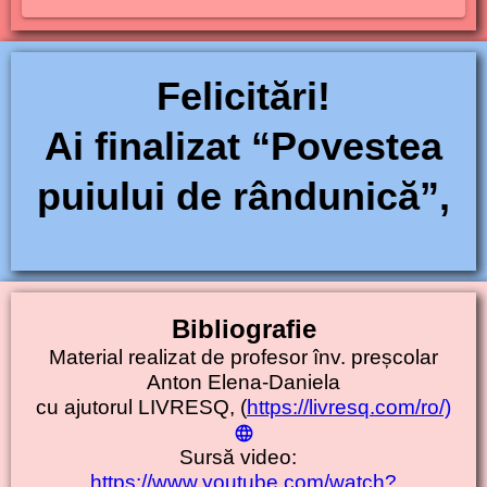
Felicitări!
Ai finalizat
“Povestea
puiului de rândunică
”
,
Bibliografie
Material realizat de profesor înv. preșcolar
Anton Elena-Daniela
cu ajutorul LIVRESQ, (
https://livresq.com/ro/)
Sursă video:
h
ttps://www.youtube.com/watch?