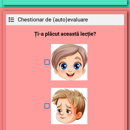
Chestionar de (auto)evaluare
Ți-a plăcut această lecție?