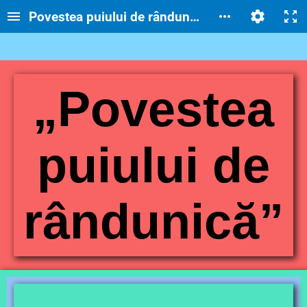
Povestea puiului de rândunică
„Povestea
puiului de
rândunică”