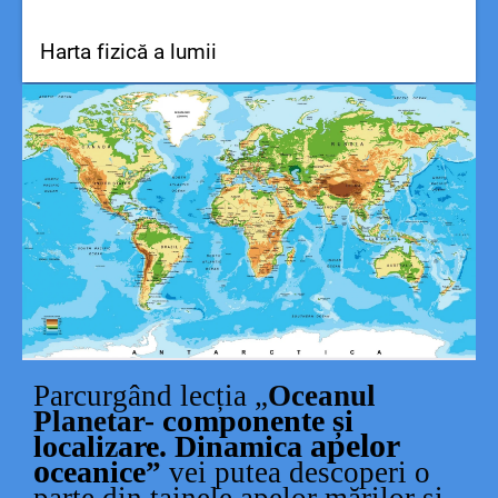
Harta fizică a lumii
Parcurgând lecția „
Oceanul
c
o
mponente
și
Planetar-
apelor
localizare. Dinamica
o
ceanice
”
vei putea descoperi o