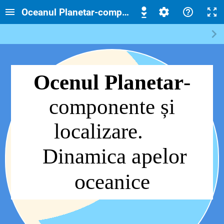
Oceanul Planetar-componente si dinamica apel
Ocenul Planetar
-
componente și
localizare.
apelor
Dinamica
o
ceanice