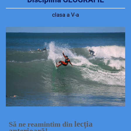
clasa a V-a
lecția
Să ne reamintim din