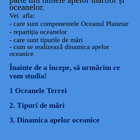
parte din tainele apelor mărilor și
oceanelor.
Vei afla:
- care sunt componentele Oceanul Planetar
- repartiția oceanelor
- care sunt tipurile de mări
- cum se realizează
dinamica apelor
oceani
c
e
Înainte de a începe, să urmărim ce
vom studia!
1
Oceanele Terrei
2.
Tipuri de mări
3.
Dinamica apelor oceanice