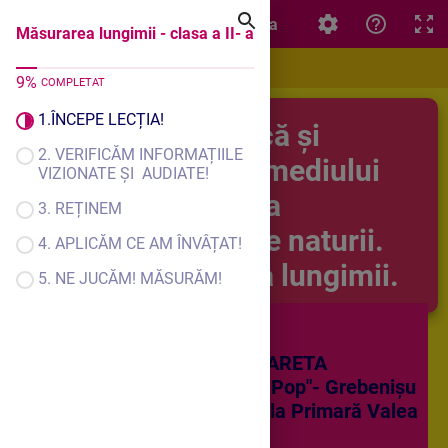
Măsurarea lungimii - clasa a II- a
Măsurarea lungimii - clasa a II- a
9
%
COMPLETAT
1.ÎNCEPE LECȚIA!
Matematică și
2. VERIFICĂM INFORMAȚIILE
exlorarea mediului
VIZIONATE ȘI AUDIATE!
Clasa a II-a
3. REȚINEM
U.Î. Tainele naturii.
4. APLICĂM CE AM ÎNVÂȚAT!
Măsurarea lungimii.
5. NE JUCĂM! MĂSURĂM!
GERMAN ADRIANA MARGARETA
Școala Gimnazială " Vasile Pop"- Grebenișu
de Câmpie- Structura Școala Primară Valea
Sânpetrului