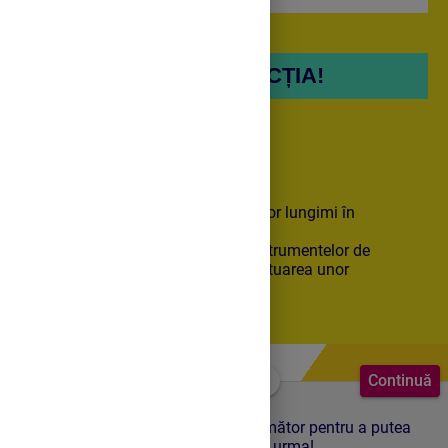
1. ÎNCEPE LECȚIA!
Competențe derivate:
măsurarea și exprimarea unor lungimi în
centimetrii;
identificarea și utilizarea instrumentelor de
măsură potrivite pentru efectuarea unor
măsurători.
Continuă
Urmărește cu atenție video clipul următor pentru a putea
răspunde corect la cerințele care vor urma!