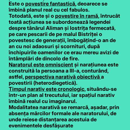
Este o
povestire fantastică
, deoarece se
îmbină planul real cu cel fabulos.
Totodată, este și o
povestire în ramă,
întrucât
toată acțiunea se subordonează legendei
despre tânărul Aliman și lostrița fermecată,
pe care pescarii de pe malul Bistriței o
povestesc de generații, îmbogățind-o an de
an cu noi adaosuri și scornituri, după
închipuirile oamenilor ce erau mereu avizi de
întâmplări de dincolo de fire.
Naratorul este omniscient
și narațiunea este
construită la persoana a III-a, conturând,
astfel,
perspectiva narativă obiectivă
a
povestirii (heterodiegetică).
Timpul narativ este cronologic,
situându-se
într-un plan al trecutului, iar spațiul narativ
îmbină realul cu imaginarul.
Modalitatea narativă se remarcă, așadar, prin
absența mărcilor formale ale naratorului, de
unde reiese distanțarea acestuia de
evenimentele desfășurate