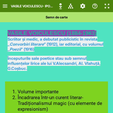
VASILE VOICULESCU- IPOSTAZE FANTASTICE DIN POVESTIREA ,,L
Semn de carte
VASILE VOICULESCU (1884-1963
)
Scriitor și medic, a debutat publicistic în revista
,,
Convorbiri literare
” (1912), iar editorial, cu volumul
,,
Poezii
” (1916)
Începuturile sale poetice stau sub semnul
influențelor lirice ale lui V.Alecsandri, Al. Vlahuță,
G.Coșbuc.
Volume importante
Încadrarea într-un curent literar-
Tradiționalismul magic (cu elemente de
expresionism)