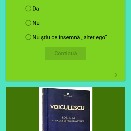
Da
Nu
Nu știu ce însemnă ,,alter ego”
Continuă