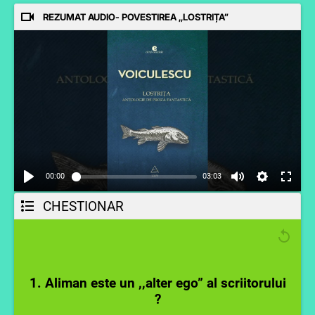
REZUMAT AUDIO- POVESTIREA ,,LOSTRIȚA”
00:00
03:03
CHESTIONAR
1. Aliman este un ,,alter ego” al scriitorului
?