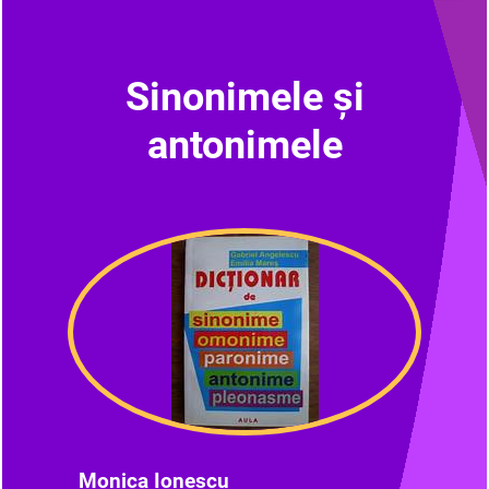
Sinonimele și
antonimele
Monica Ionescu