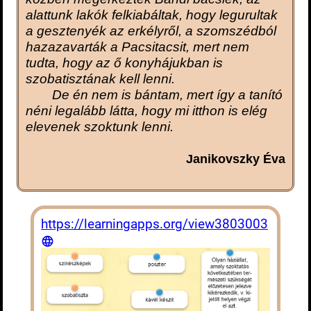
alattunk lakók felkiabáltak, hogy legurultak
a gesztenyék az erkélyről, a szomszédból
hazazavarták a Pacsitacsit, mert nem
tudta, hogy az ő konyhájukban is
szobatisztának kell lenni.
De én nem is bántam, mert így a tanító
néni legalább látta, hogy mi itthon is elég
elevenek szoktunk lenni.
Janikovszky Éva
https://learningapps.org/view3803003