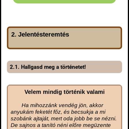
2. Jelentésteremtés
2.1. Hallgasd meg a történetet!
Velem mindig tör
ténik valami
Ha mihozzánk vendég jön, akkor
anyukám feketét főz, és becsukja a mi
szobánk ajtaját, mert oda jobb be se nézni.
De sajnos a tanító néni előre megüzente