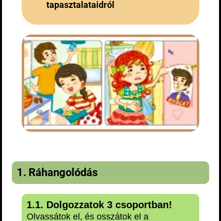
tapasztalataidról
1. Ráhango
lódás
1.1. Dolgozzatok 3 csoportban!
Olvassátok el, és osszátok el a