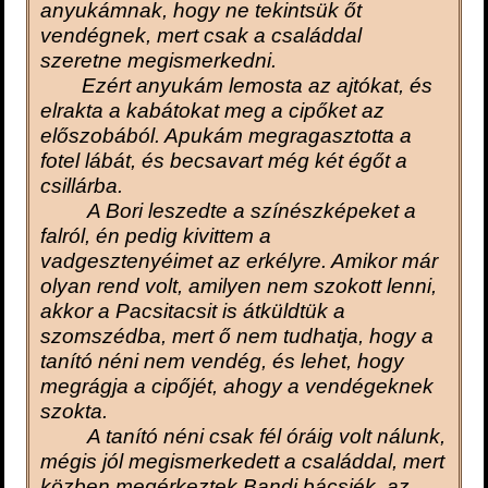
anyukámnak, hogy ne tekintsük őt
vendégnek, mert csak a családdal
szeretne megismerkedni.
Ezért anyukám lemosta az ajtókat, és
elrakta a kabátokat meg a cipőket az
előszobából. Apukám megragasztotta a
fotel lábát, és becsavart még két égőt a
csillárba.
A Bori leszedte a színészképeket a
falról, én pedig kivittem a
vadgesztenyéimet az erkélyre. Amikor már
olyan rend volt, amilyen nem szokott lenni,
akkor a Pacsitacsit is átküldtük a
szomszédba, mert ő nem tudhatja, hogy a
tanító néni nem vendég, és lehet, hogy
megrágja a cipőjét, ahogy a vendégeknek
szokta.
A tanító néni csak fél óráig volt nálunk,
mégis jól megismerkedett a családdal, mert
közben megérkeztek Bandi bácsiék, az