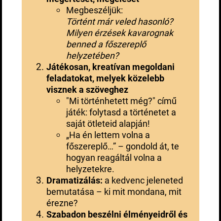
Megbeszéljük:
Történt már veled hasonló?
Milyen érzések kavarognak
benned a főszereplő
helyzetében?
Játékosan, kreatívan megoldani
feladatokat, melyek közelebb
visznek a szöveghez
"Mi történhetett még?" című
játék: folytasd a történetet a
saját ötleteid alapján!
„Ha én lettem volna a
főszereplő…” – gondold át, te
hogyan reagáltál volna a
helyzetekre.
Dramatizálás:
a kedvenc jeleneted
bemutatása – ki mit mondana, mit
érezne?
Szabadon beszélni élményeidről és