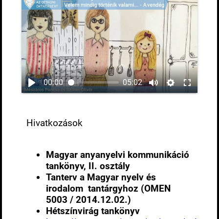
00:00
05:02
Hivatkozások
Magyar anyanyelvi kommunikáció
tankönyv, II. osztály
Tanterv a Magyar nyelv és
irodalom tantárgyhoz (OMEN
5003 / 2014.12.02.)
Hétszínvirág tankönyv