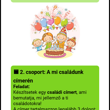
🟦
2. csoport: A mi családunk
címerén
Feladat:
Készítsetek egy
családi címert
, ami
bemutatja, mi jellemző a ti
családotokra!
A címer tartalmazzon legalább 3 dolgot: