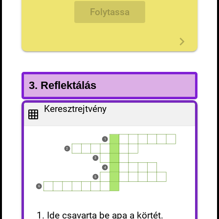
Folytassa
3. Reflektálás
Keresztrejtvény
1
2
3
4
5
6
1. Ide csavarta be apa a körtét.