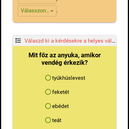
.
Válasszon…
Válaszd ki a kérdésekre a helyes válaszokat!
Mit főz az anyuka, amikor
vendég érkezik?
tyúkhúslevest
feketét
ebédet
teát