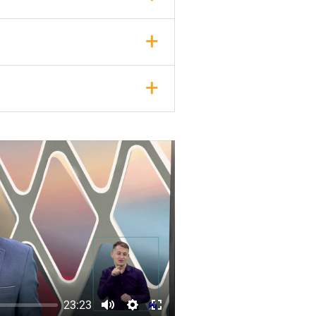
+
+
i folclorul.
23:23