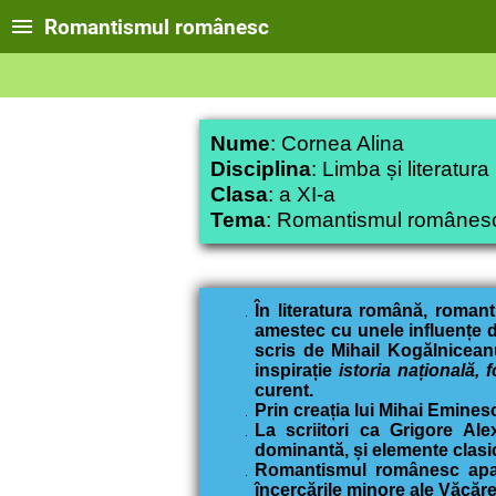
Romantismul românesc
Nume
: Cornea Alina
Disciplina
: Limba și literatur
Clasa
: a XI-a
Tema
: Romantismul românes
În literatura română, romanti
amestec cu unele influențe de
scris de Mihail Kogălnicean
inspirație
istoria națională, f
curent.
Prin creația lui Mihai Emines
La scriitori ca Grigore Al
dominantă, și elemente clasic
Romantismul românesc apare
încercările minore ale Văcăreș