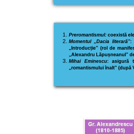
Preromantismul:
coexistă e
Momentul „Dacia literară”
:
„Introducție” (rol de manife
„Alexandru Lăpușneanul” de
Mihai Eminescu
: asigură 
„romantismului înalt” (după