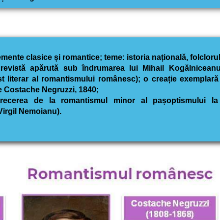
lemente
clasice și romantice; teme: istoria națională, folcloru
 revistă apărută sub îndrumarea lui Mihail Kogălniceanu,
st literar al romantismului românesc); o creație exemplar
 Costache Negruzzi, 1840;
trecerea de la romantismul minor al pașoptismului la 
 Virgil Nemoianu).