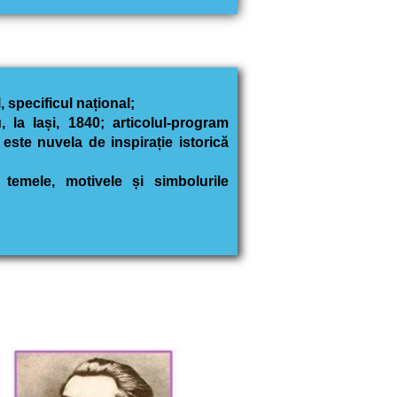
l,
specificul național;
 la Iași, 1840; articolul-program
ă este nuvela
de inspirație istorică
temele, motivele și simbolurile