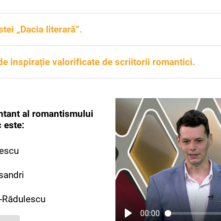
ismului se numește „Introducție”.
stei „Dacia literară”.
 1840.
e inspirație valorificate de scriitorii romantici.
ațiile literare romantice sunt istoria națională, natura ș
ntant al romantismului
 este:
escu
sandri
e-Rădulescu
00:00