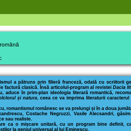
a română
c
smul a pătruns prin filieră franceză, odată cu scriitorii g
 factură clasică. Însă articolul-program al revistei
Dacia li
u, aduce în prim-plan ideologia literară romantică, recoma
olclorul și natura
, ceea ce va imprima literaturii caracterul 
cu, romantismul românesc se va prelungi și în a doua jumăta
exandrescu, Costache Negruzzi, Vasile Alecsandri, găsim
e sau realiste.
 ca o mișcare unitară, cu un program bine definit, care
tilor la geniul universal al lui Eminescu.