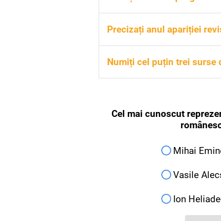
Articolul-program al romant
Precizați anul apariției revi
Anul apariției revistei este
Numiți cel puțin trei surse d
Trei surse valorificate în cre
Cel mai cunoscut repreze
românesc
Mihai Emin
Vasile Alec
Ion Heliad