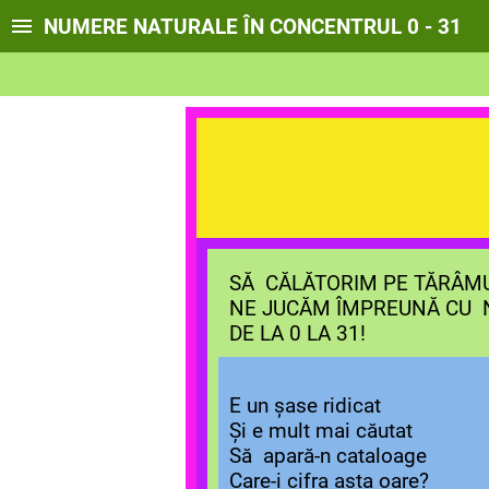
NUMERE NATURALE ÎN CONCENTRUL 0 - 31
CLASA P
SĂ CĂLĂTORIM PE TĂRÂMU
NE JUCĂM ÎMPREUNĂ CU
DE LA 0 LA 31!
E un șase ridicat
Și e mult mai căutat
Să apară-n cataloage
Care-i cifra asta oare?