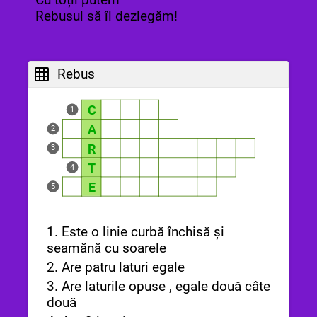
Rebusul să îl dezlegăm!
Rebus
C
1
A
2
R
3
T
4
E
5
1. Este o linie curbă închisă și
seamănă cu soarele
2. Are patru laturi egale
3. Are laturile opuse , egale două câte
două