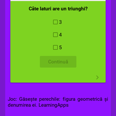
Câte laturi are un triunghi?
3
4
5
Continuă
Scrie un conținut...
Joc: Găsește perechile: figura geometrică și
denumirea ei. LearningApps