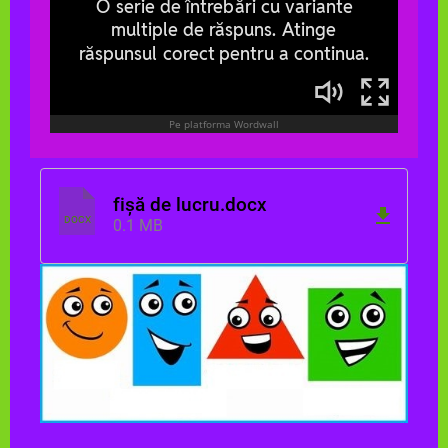
fișă de lucru.docx
DOCX
0.1 MB