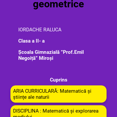
geometrice
IORDACHE RALUCA
Clasa a II- a
Școala Gimnazială ”Prof.Emil
Negoiță” Miroși
Cuprins
ARIA CURRICULARĂ: Matematică și
științe ale naturii
DISCIPLINA : Matematică și explorarea
mediului