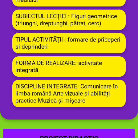
SUBIECTUL LECȚIEI : Figuri geometrice
(triunghi, dreptunghi, pătrat, cerc)
TIPUL ACTIVITĂŢII : formare de priceperi
și deprinderi
FORMA DE REALIZARE: activitate
integrată
DISCIPLINE INTEGRATE: Comunicare în
limba română Arte vizuale și abilități
practice Muzică și mișcare