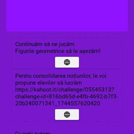
Continuăm să ne jucăm
Figurile geometrice să le așezăm!
Pentru consolidarea noțiunilor, le voi
propune elevilor să lucrăm
https://kahoot.it/challenge/05545313?
challenge-id=816bd65d-e4fb-4692-b7f3-
20b240071341_1744557620420
Cu toții putem