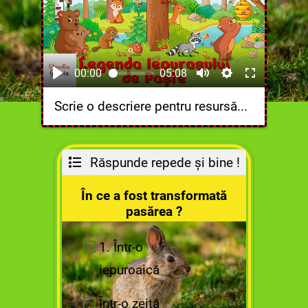
00:00
05:08
Scrie o descriere pentru resursă...
Răspunde repede și bine !
În ce a fost transformată
pasărea ?
1. Într-o
iepuroaică
Într-o zeiță