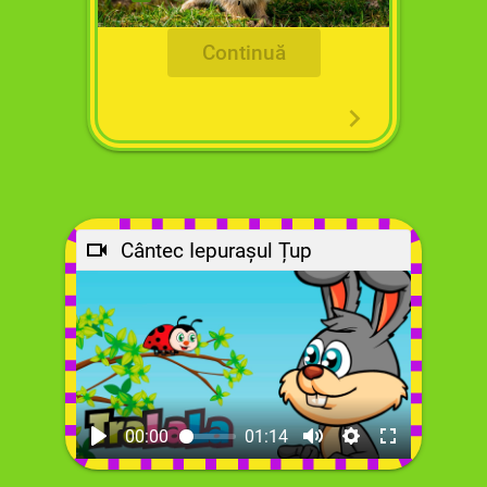
Continuă
Cântec Iepurașul Țup
00:00
01:14