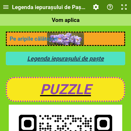
Legenda iepurașului de Paște
Vom aplica
Pe aripile călătoriei
Legenda iepurașului de paște
PUZZLE