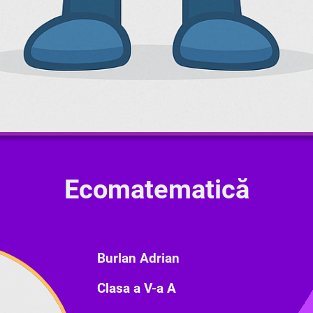
Ecomatematică
Burlan Adrian
Clasa a V-a A