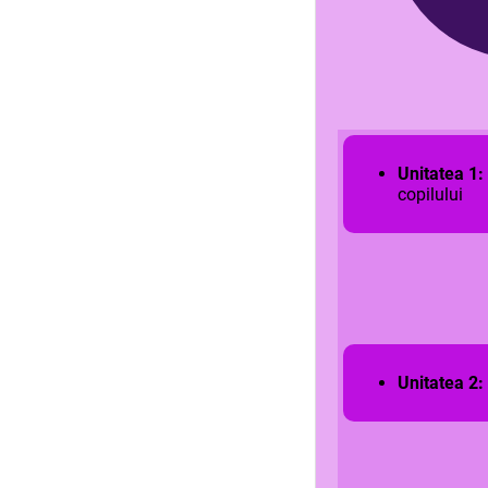
Unitatea 1:
copilului
Unitatea 2: