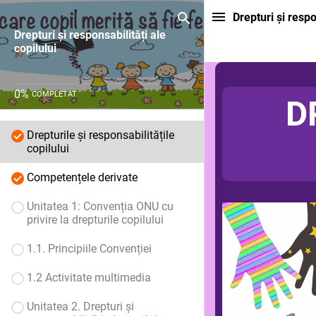
Drepturi și respo
Drepturi și responsabilități ale
copilului
0
%
COMPLETAT
D
Drepturile și responsabilitățile
copilului
Competențele derivate
Unitatea 1: Convenția ONU cu
privire la drepturile copilului
1.1. Principiile Convenției
1.2 Activitate multimedia
Unitatea 2. Drepturi și