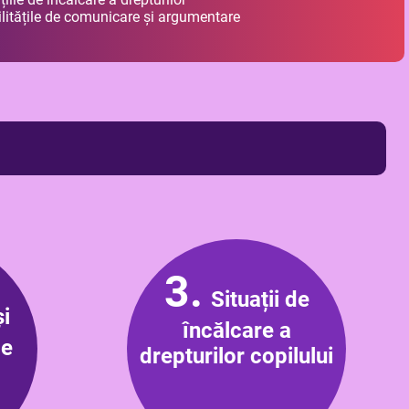
bilitățile de comunicare și argumentare
3.
Situații de
i
încălcare a
le
drepturilor copilului