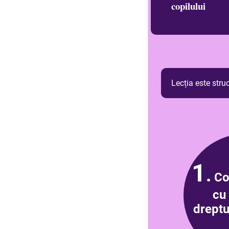
copilului
Lecția este struc
1
.
Co
cu 
dreptu