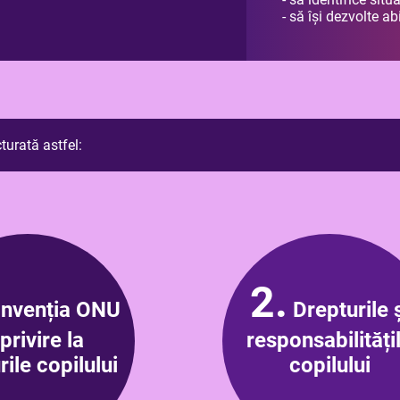
- să își dezvolte a
turată astfel:
2.
nvenția ONU
Drepturile ș
privire la
responsabilități
rile copilului
copilului