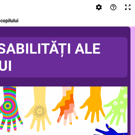
 copilului
ABILITĂȚI ALE
UI