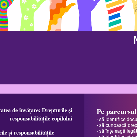
atea de învățare: Drepturile și
Pe parcursul 
responsabilitățile copilului
- să identifice doc
- să cunoască drep
le și responsabilitățile
- să înțeleagă legăt
- să identifice situ