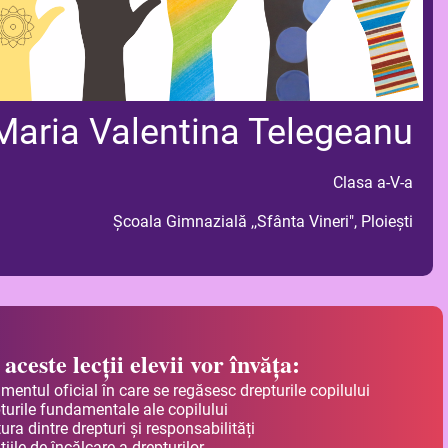
Maria Valentina Telegeanu
Clasa a-V-a
Școala Gimnazială ,,Sfânta Vineri", Ploiești
aceste lecții elevii vor învăța:
umentul oficial în care se regăsesc drepturile copilului
turile fundamentale ale copilului
ura dintre drepturi și responsabilități
ațiile de încălcare a drepturilor