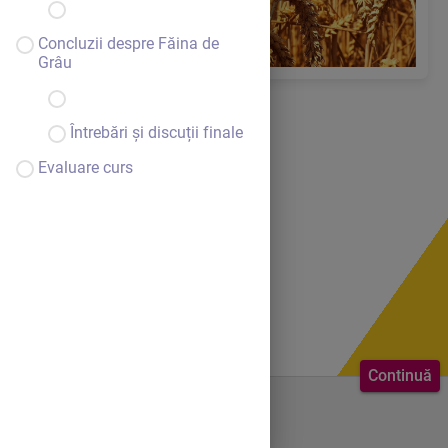
Concluzii despre Făina de
Grâu
Întrebări și discuții finale
Evaluare curs
Continuă
Bine ai venit.