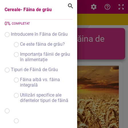
Cereale- Făina de grâu
Cereale- Făina de grâu
0
%
COMPLETAT
Introducere în Făina de Grâu
Cereale - Făina de
Ce este făina de grău?
grâu
Importanța făinii de grâu
în alimentație
Tipuri de Făină de Grâu
Făina albă vs. făina
integrală
Utilizări specifice ale
diferitelor tipuri de făină