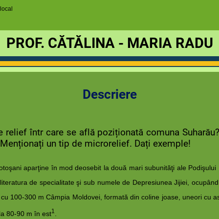
 local
PROF. CĂTĂLINA - MARIA RADU
Descriere
 relief într care se află poziționată comuna Suharău? 
 Menționați un tip de microrelief. Dați exemple!
l Botoşani aparţine în mod deosebit la două mari subunităţi ale Podişulu
literatura de specialitate şi sub numele de Depresiunea Jijiei, ocupâ
 cu 100-300 m Câmpia Moldovei, formată din coline joase, uneori cu asp
1
la 80-90 m în est
.