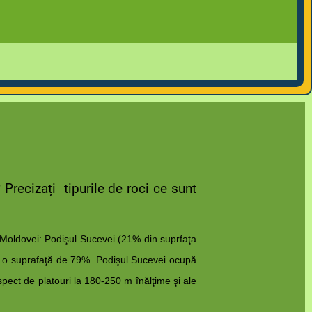
Precizați tipurile de roci ce sunt
i Moldovei: Podişul Sucevei (21% din suprfaţa
nd o suprafaţă de 79%. Podişul Sucevei ocupă
ect de platouri la 180-250 m înălţime şi ale