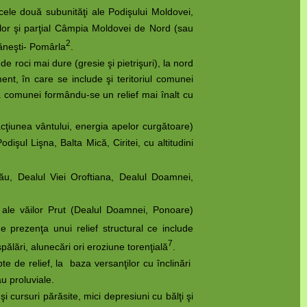
ele două subunităţi ale Podişului Moldovei,
tilor şi parţial Câmpia Moldovei de Nord (sau
2
băneşti- Pomârla
.
oci mai dure (gresie şi pietrişuri), la nord
nt, în care se include şi teritoriul comunei
a comunei formându-se un relief mai înalt cu
acţiunea vântului, energia apelor curgătoare)
dişul Lişna, Balta Mică, Ciritei, cu altitudini
ău, Dealul Viei Oroftiana, Dealul Doamnei,
º ale văilor Prut (Dealul Doamnei, Ponoare)
e prezenţa unui relief structural ce include
7
spălări, alunecări ori eroziune torenţială
.
e de relief, la baza versanţilor cu înclinări
au proluviale.
cursuri părăsite, mici depresiuni cu bălţi şi