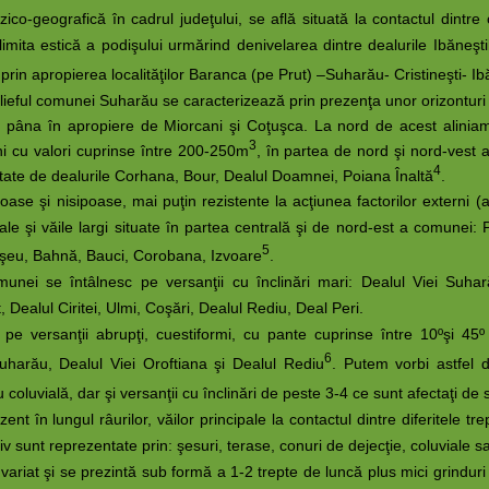
ografică în cadrul judeţului, se află situată la contactul dintre c
 limita estică a podişului urmărind denivelarea dintre dealurile Ibăneş
 prin apropierea localităţilor Baranca (pe Prut) –Suharău- Cristineşti- I
l comunei Suharău se caracterizează prin prezenţa unor orizonturi de r
 pâna în apropiere de Miorcani şi Coţuşca. La nord de acest aliniame
3
ni cu valori cuprinse între 200-250m
, în partea de nord şi nord-vest 
4
ntate de dealurile Corhana, Bour, Dealul Doamnei, Poiana Înaltă
.
se şi nisipoase, mai puţin rezistente la acţiunea factorilor externi (
le şi văile largi situate în partea centrală şi de nord-est a comunei: Po
5
Başeu, Bahnă, Bauci, Corobana, Izvoare
.
nei se întâlnesc pe versanţii cu înclinări mari: Dealul Viei Suhar
ealul Ciritei, Ulmi, Coşări, Dealul Rediu, Deal Peri.
pe versanţii abrupţi, cuestiformi, cu pante cuprinse între 10ºşi 45
6
uharău, Dealul Viei Oroftiana şi Dealul Rediu
. Putem vorbi astfel d
au coluvială, dar şi versanţii cu înclinări de peste 3-4 ce sunt afectaţi de 
lungul râurilor, văilor principale la contactul dintre diferitele trept
iv sunt reprezentate prin
: şesuri, terase, conuri de dejecţie, coluviale s
t şi se prezintă sub formă a 1-2 trepte de luncă plus mici grinduri şi 