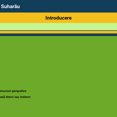
a Suharău
Introducere
structuri geografice
ată direct sau indirect