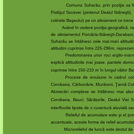
Comuna Suharău, prin poziţia sa fizico-ge
Podişul Sucevei (pintenul Dealul Ibăneşti),
colinele Başeului) pe un aliniament ce trece
Având în vedere poziţia geografică, reliefu
de aliniamentul Pomârla-Ibăneşti-Darabani,
Suharău se întâlnesc cele mai mari altitudi
altitudini cuprinse între 225-296m, repreze
Predominarea unor roci argilo-marnoa
explică altitudinile mai joase, pantele domoa
cuprinse între 150-210 m în lungul văilor 
Procese de eroziune în cadrul comu
Corobana, Cărbunărie, Murăreni, Ţarnă Cot, D
Alunecări complexe se întâlnesc mai ales 
Corobana, Bauci, Sărăturile, Dealul Viei S
interfluviile lipsite de o cuvertură aluvială s
Relieful de acumulare este şi el prezent în 
accentuate, aceste forme de relief acumulat
Microrelieful de luncă este destul de varia