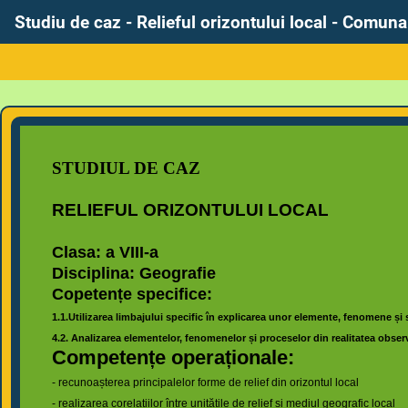
Studiu de caz - Relieful orizontului local - Comun
STUDIUL DE CAZ
RELIEFUL ORIZONTULUI LOCAL
Clasa: a VIII-a
Disciplina: Geografie
Copetențe specifice:
1.1.Utilizarea limbajului specific în explicarea unor elemente, fenomene și 
4.2. Analizarea elementelor, fenomenelor și proceselor din realitatea observ
Competențe operaționale:
- recunoașterea principalelor forme de relief din orizontul local
- realizarea corelațiilor între unitățile de relief și mediul geografic local