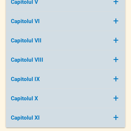
+
Capitolul V
prietenilor zburători”
Cuvinte necunoscute din poveste
+
Capitolul VI
Fixarea cunoștințelor
+
Capitolul VII
Obținerea performanței
+
Capitolul VIII
Asigurarea retenției și transferului
+
Capitolul IX
Melodie: „Vreau să fiu aviator”
+
Capitolul X
Felicitări
+
Capitolul XI