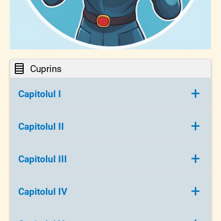
și să răspundă la acestea.
O5 - să desprindă învățătura poveștii pe
baza întrebărilor adresate de cadrul
didactic.
Cuprins
+
Capitolul I
Introducere
+
Capitolul II
Captarea atenției
+
Capitolul III
Reactualizarea cunoștințelor
+
Capitolul IV
Dirijarea învățării: Povestea „Aventura