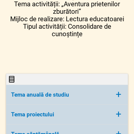
Tema activității: „Aventura prietenilor
zburători”
Mijloc de realizare: Lectura educatoarei
Tipul activității: Consolidare de
cunoștințe
+
Tema anuală de studiu
Când, cum și de ce se întâmplă?
+
Tema proiectului
Călător în lumea celor 4 elemente