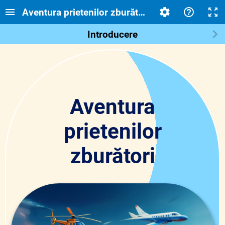
Aventura prietenilor zburători dlc
Introducere
Aventura
prietenilor
zburători