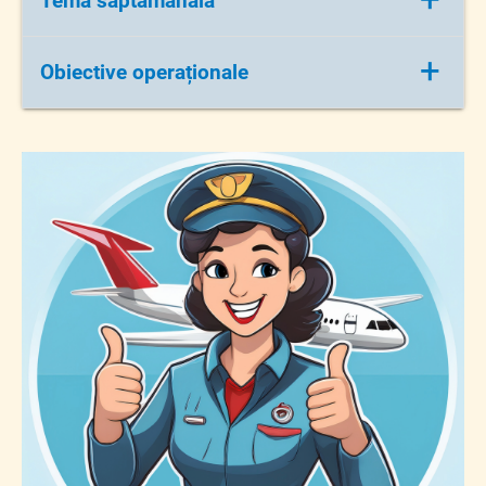
+
Tema săptămânală
Aer (aparate de zbor)
+
Obiective operaționale
Pe parcursul și la sfârșitul activității copiii
vor fi capabili:
O1 - să audieze cu atenție întreaga poveste
„Aventura prietenilor zburători", pe baza
imaginilor puse la dispoziție şi a
conținutului transmis de educatoare.
O2 - să-și îmbogățească vocabularul cu
cuvinte şi expresii noi, precum , hangar, de
nădejde, curenți de aer, etc. pe baza
explicațiilor educatoarei şi înțelesului
reieşit din contextul lecturii.
O3 - să redea conținutul textului pe baza
imaginilor puse la dispoziție şi a poveştii
audiate.
O4 - să formuleze întrebări pe baza textului