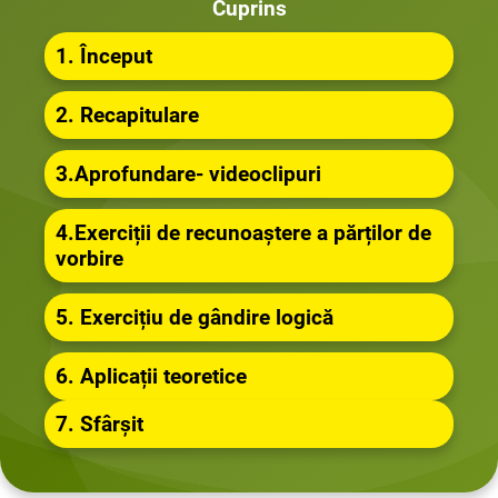
Cuprins
1. Început
2. Recapitulare
3.Aprofundare- videoclipuri
4.Exerciții de recunoaștere a părților de
vorbire
5. Exercițiu de gândire logică
6. Aplicații teoretice
7. Sfârșit