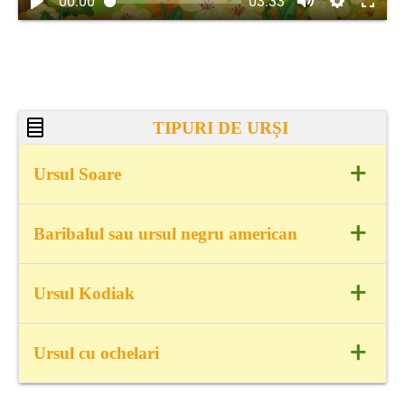
00:00
03:33
TIPURI DE URȘI
+
Ursul Soare
+
Baribalul sau ursul negru american
+
Ursul Kodiak
+
Ursul cu ochelari