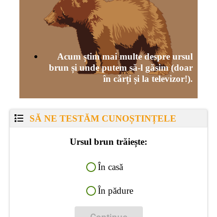
Acum știm mai multe despre ursul
brun și unde putem să-l găsim (doar
în cărți și la televizor!).
SĂ NE TESTĂM CUNOȘTINȚELE
Ursul brun trăiește:
În casă
În pădure