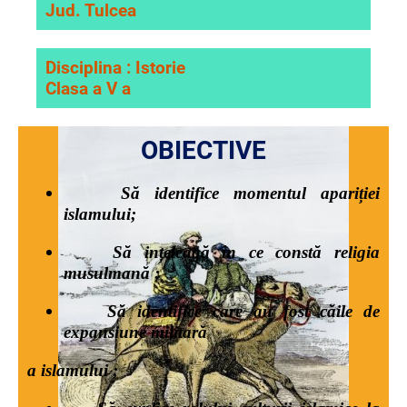
Jud. Tulcea
Disciplina : Istorie
Clasa a V a
OBIECTIVE
Să identifice momentul apariției
islamului;
Să ințeleagă în ce constă religia
musulmană ;
Să identifice care au fost căile de
expansiune militară
a islamului ;