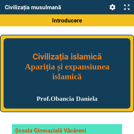
Civilizația musulmană
Introducere
Civilizația islamică
Apariția și expansiunea
islamică
Prof.Obancia Daniela
Școala Gimnazială Văcăreni