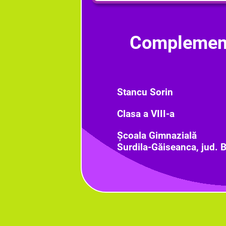
Complement
Stancu Sorin
Clasa a VIII-a
Școala Gimnazială
Surdila-Găiseanca, jud. B