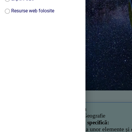
Resurse web folosite
Clasa:
a IV-a
Disciplina
: Geografie
Competența specifică:
2.2
Aplicarea unor elemente și cu