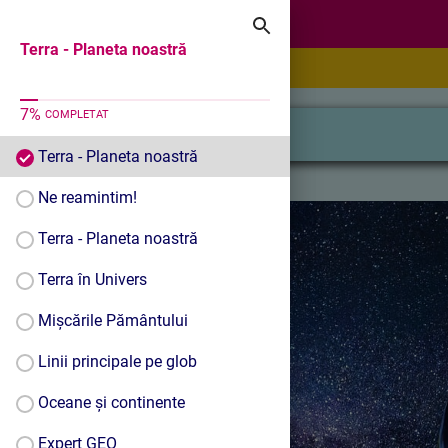
Terra - Planeta noastră
Terra - Planeta noastră
7
%
COMPLETAT
Terra - Planeta noastră
Ne reamintim!
Terra - Planeta noastră
Terra în Univers
Mișcările Pământului
Linii principale pe glob
Oceane și continente
Expert GEO