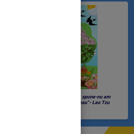
„
Timpul este un lucru creat. A spune-nu am
timp-înseamnă a spune-nu vreau”- Lao Tzu