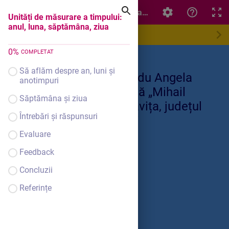
Unități de măsurare a timpului: anul, luna, săptămâna, z
Unități de măsurare a timpului:
anul, luna, săptămâna, ziua
0
%
COMPLETAT
Să aflăm despre an, luni și
prof. înv.primar Dodu Angela
anotimpuri
Școala Gimnazială „Mihail
Săptămâna și ziua
Sadoveanu” Dumbrăvița, județul
Întrebări și răspunsuri
Botoșani
Evaluare
Feedback
Concluzii
Referințe