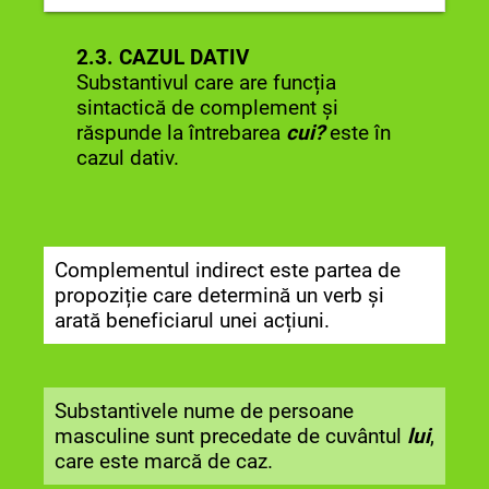
Substantivul
cu Maria
are funcția
2.3. CAZUL DATIV
sintactică de atribut substantival
Substantivul care are funcția
prepozițional.
sintactică de complement și
răspunde la întrebarea
cui?
este în
cazul dativ.
Complementul indirect este partea de
propoziție care determină un verb și
arată beneficiarul unei acțiuni.
Substantivele nume de persoane
masculine sunt precedate de cuvântul
lui
,
care este marcă de caz.