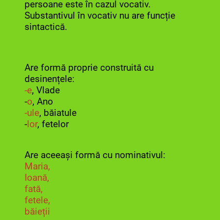
persoane este în cazul vocativ.
Substantivul în vocativ nu are funcție
sintactică.
Are formă proprie construită cu
desinențele:
-e
, Vlade
-
o
, Ano
-ule
, băiatule
-
lor
, fetelor
Are aceeași formă cu nominativul:
Maria,
Ioană,
fată,
fetele,
băieții