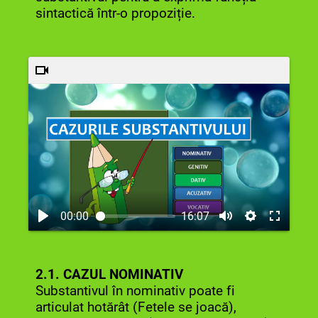
sintactică într-o propoziție.
00:00
16:07
2.1. CAZUL NOMINATIV
Substantivul în nominativ poate fi
articulat hotărât (Fetele se joacă),