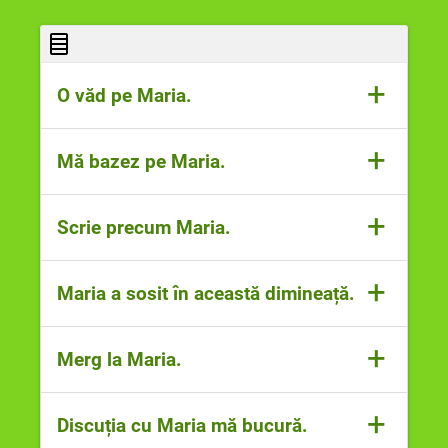
+
O văd pe Maria.
Substantivul
pe Maria
are funcția de
+
Mă bazez pe Maria.
complement direct.
Substantivul
pe Maria
are funcția de
+
Scrie precum Maria.
complement prepozițional.
Substantivul
precum Maria
are funcția
+
Maria a sosit în această dimineață.
de circumsatnțial de mod.
Substantivul
dimineață
are funcția
+
Merg la Maria.
sintactică de circumstanțial de timp.
Substantivul
la Maria
are funcția
+
Discuția cu Maria mă bucură.
sintactică de circumstanțial de loc.