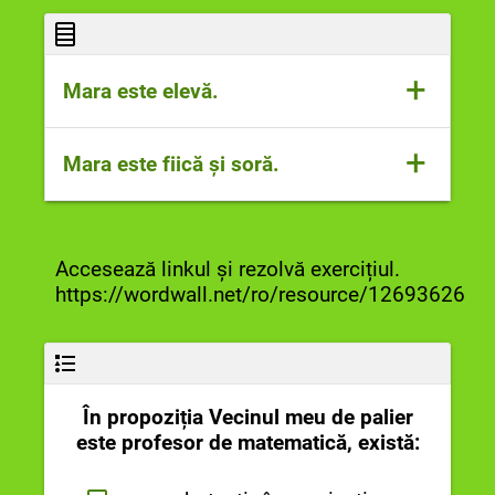
Cuvintele „merele și perele” sunt
substantive comune , funcție sintactică
de subiect multiplu.
+
Mara este elevă.
Cuvântul „elevă” este substantiv comun,
+
Mara este fiică și soră.
funcție sintactică de nume predicativ
simplu.
Cuvintele „fiică și soră” sunt
substantive comune, funcție sintactică
Accesează linkul și rezolvă exercițiul.
de nume predicativ multiplu.
https://wordwall.net/ro/resource/12693626
În propoziția Vecinul meu de palier
este profesor de matematică, există: