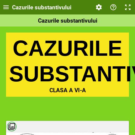
Cazurile substantivului
Cazurile substantivului
CAZURILE
SUBSTANTI
CLASA A VI-A