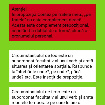
Atenție!
În propoziția Contez pe fratele meu., „pe
fratele” nu este complement direct!
Acesta este complement prepozițional,
neputând fi dublat de o formă clitică a
pronumelui personal.
Circumstanțialul de loc este un
subordonat facultativ al unui verb și arată
situarea și orientarea spațială. Răspunde
la întrebările unde?, pe unde?, până
unde? etc. Este însoțit de prepoziție.
Circumstanțialul de timp este un
subordonat facultativ al unui verb și arată
reperele temporale pe care le are o