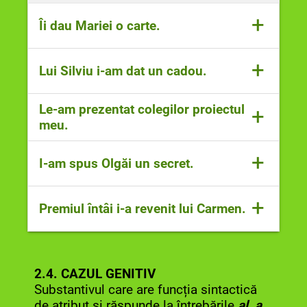
+
Îi dau Mariei o carte.
Substantivul
Mariei
are funcția
+
Lui Silviu i-am dat un cadou.
sintactică de complement indirect.
Acesta este precedat de forma clitică a
Substantivul
lui Silviu
are funcția
Le-am prezentat colegilor proiectul
pronumelui personal care are funcția
+
sintactică de complement indirect și
meu.
tot de complement indirect.
este repetat de forma clitică a
pronumelui personal.
Substantivul
colegilor
are funcția de
+
I-am spus Olgăi un secret.
complement indirect.
Substantivul
Olgăi
are funcția de
+
Premiul întâi i-a revenit lui Carmen.
complement indirect.
Substantivul
lui Carmen
are funcția de
complement indirect.
2.4. CAZUL GENITIV
Substantivul care are funcția sintactică
de atribut și răspunde la întrebările
al, a,