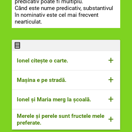
predicativ poate fi multiplu.
Când este nume predicativ, substantivul
în nominativ este cel mai frecvent
nearticulat.
+
Ionel citește o carte.
Cuvântul „Ionel” este substantiv propriu,
+
Mașina e pe stradă.
funcție sintactică de subiect simplu.
Cuvântul „mașina” este un substantiv
+
Ionel și Maria merg la școală.
comun, funcție sintactică de subiect
simplu.
Cuvintele „Ionel și Maria” sunt
Merele și perele sunt fructele mele
+
substantive proprii, funcție sintactică
preferate.
de subiect multiplu.