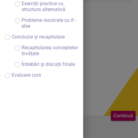
Exerciții practice cu
structura alternativă
Probleme rezolvate cu if -
else
Concluzie și recapitulare
Recapitularea conceptelor
învățate
Întrebări și discuții finale
Evaluare curs
Continuă
Bine ai venit.