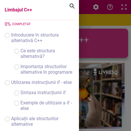
Limbajul C++
Limbajul C++
0
%
COMPLETAT
Introducere în structura
Limbajul C++
alternativă C++
Ce este structura
alternativă?
Importanța structurilor
alternative în programare
Utilizarea instrucțiunii if - else
Sintaxa instrucțiunii if
Exemple de utilizare a if -
else
Aplicații ale structurilor
alternative