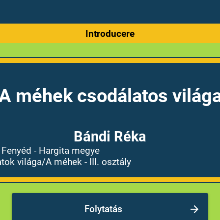
Introducere
A méhek csodálatos világ
Bándi Réka
- Fenyéd - Hargita megye
ok világa/A méhek - III. osztály
Folytatás