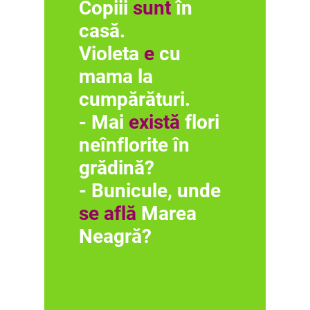
Copiii
sunt
în
casă.
Violeta
e
cu
mama la
cumpărături.
- Mai
există
flori
neînflorite în
grădină?
- Bunicule, unde
se află
Marea
Neagră?