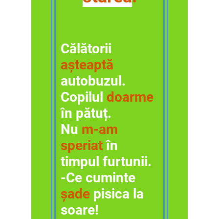
Călătorii
așteaptă
autobuzul.
Copilul
doarme
în pătuț.
Nu
m-am
speriat
în
timpul furtunii.
-Ce cuminte
șade
pisica la
soare!