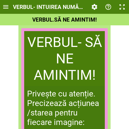
VERBUL- INTUIREA NUMĂRULUI
VERBUL.SĂ NE AMINTIM!
VERBUL- SĂ
NE
AMINTIM!
Privește cu atenție.
Precizează acțiunea
/starea pentru
fiecare imagine: