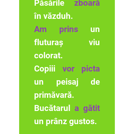
Păsările
zboară
în văzduh.
Am prins
un
fluturaș viu
colorat.
Copiii
vor picta
un peisaj de
primăvară.
Bucătarul
a gătit
un prânz gustos.