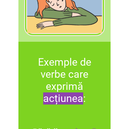
Exemple de
verbe care
exprimă
acțiunea
: