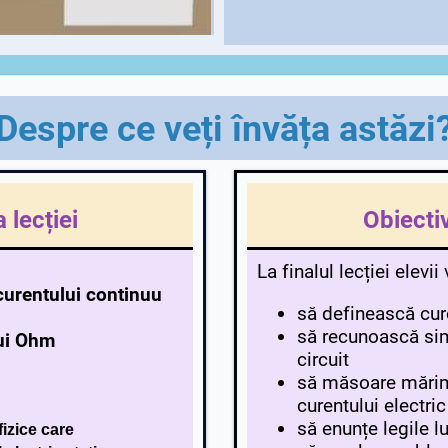
Despre ce veți învăța astăzi
 lecției
Obiectiv
La finalul lecției elevii 
curentului continuu
să definească cure
să recunoască sim
lui Ohm
circuit
să măsoare mărimi
curentului electric
să enunțe legile 
fizice care