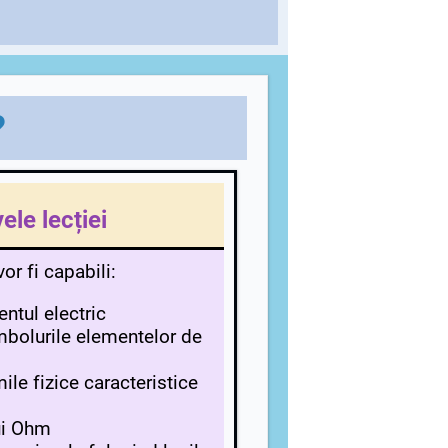
?
ele lecției
vor fi capabili:
ntul electric
bolurile elementelor de
le fizice caracteristice
lui Ohm