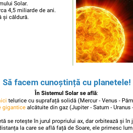
mului Solar.
rca 4,5 miliarde de ani.
 și căldură.
Să facem cunoștință cu planetele!
În Sistemul Solar se află
:
ici
telurice cu suprafață solidă (Mercur - Venus - Păm
e gigantice
alcătuite din gaz (Jupiter - Saturn - Uranus
ă se rotește în jurul propriului ax, dar orbitează și în 
distanța la care se află față de Soare, ele primesc lum