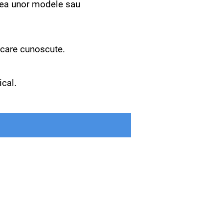
area unor modele sau
icare cunoscute.
cal.