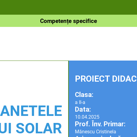
Competențe specifice
PROIECT DIDAC
Clasa:
a II-a
LANETELE
Data:
10.04.2025
UI SOLAR
Prof. Înv. Primar:
Mănescu Cristinela