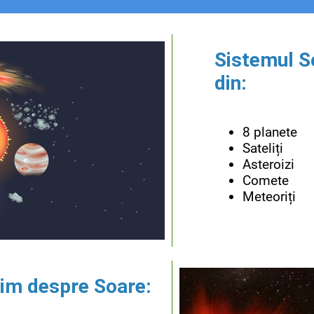
Sistemul So
din:
8 planete
Sateliți
Asteroizi
Comete
Meteoriți
tim despre Soare: