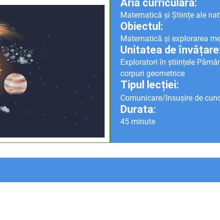
Aria curriculară:
Matematică și Științe ale nat
Obiectul:
Matematică și explorarea me
Unitatea de învățare
Exploratori în științele Pământu
corpuri geometrice
Tipul lecției:
Comunicare/însușire de cuno
Durata:
45 minute