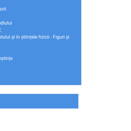
urii
diului
:
lui și în științele fizicii - Figuri și
ștințe