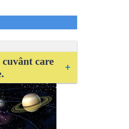
n
cuvânt
care
+
e
.
arele
,
planetele
,
na
prin
formă
,
mărime
,