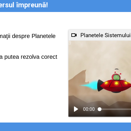
ersul împreună!
Planetele Sistemului
maţii despre Planetele
 a putea rezolva corect
00:00