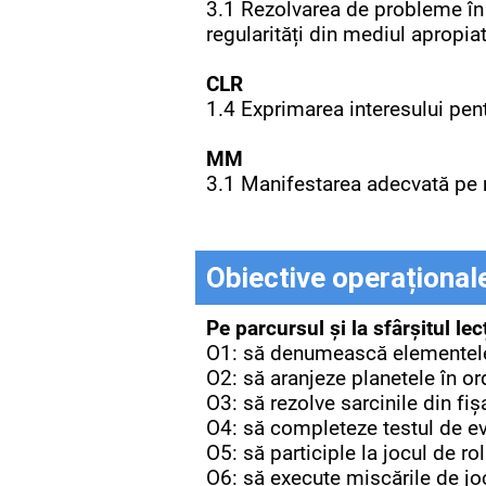
3.1 Rezolvarea de probleme în 
regularități din mediul apropiat
CLR
1.4 Exprimarea interesului pen
MM
3.1 Manifestarea adecvată pe 
Obiective operațional
Pe parcursul și la sfârșitul lecț
O1: să denumească elementele d
O2: să aranjeze planetele în or
O3: să rezolve sarcinile din fiș
O4: să completeze testul de e
O5:
să participle la jocul de r
O6: să execute mișcările de jo