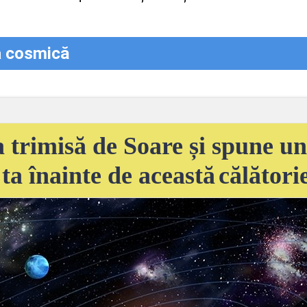
a cosmică
a trimisă de Soare și spune
u
ta
înainte
de
această
călători
EM,
veți
face o
călătorie
în
spațiu
. Eu-
So
estora
,
cometele
,
meteoriții
vă
vom
fasci