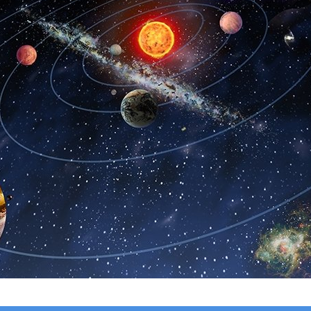
ioși
!