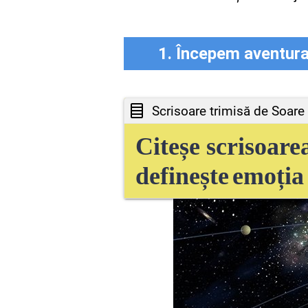
1. Începem aventur
Scrisoare trimisă de Soare
Citeșe scrisoare
definește
emoția
Dragi
elevi
astronauți
,
Astăzi
, la
lecția
de M
sateliții
naturali
ai
ac