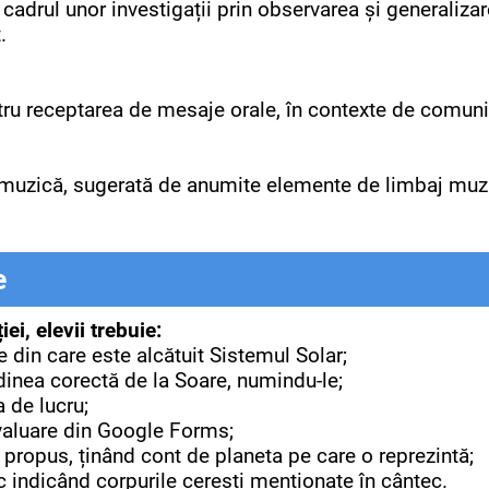
cadrul unor investigații prin observarea și generaliz
.
tru receptarea de mesaje orale, în contexte de comun
muzică, sugerată de anumite elemente de limbaj muzi
e
iei, elevii trebuie:
in care este alcătuit Sistemul Solar;
dinea corectă de la Soare, numindu-le;
a de lucru;
valuare din Google Forms;
ol propus, ținând cont de planeta pe care o reprezintă;
c indicând corpurile cerești menționate în cântec.