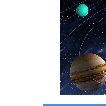
culoare
,
mișcare
.
Succes,
astronauți
cur
Cu
praf
interplanetar
,
al
vostru
SOARE