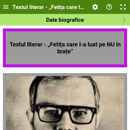
Textul literar - „Fetița care l-a luat pe NU în br
Date biografice
Textul literar - „Fetița care l-a luat pe NU în
brațe”