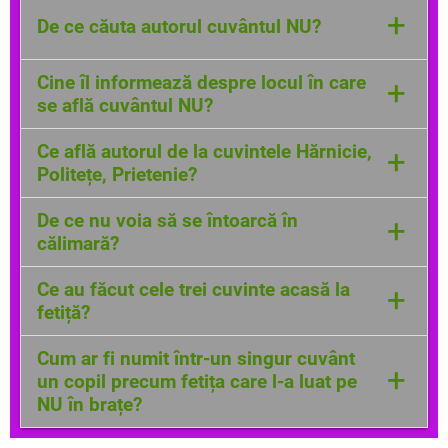
+
De ce căuta autorul cuvântul NU?
Autorul căuta cuvântul NU pentru a-și
Cine îl informează despre locul în care
+
termina povestea.
se află cuvântul NU?
Pe el îl informează cele trei cuvinte: Politețe,
Ce află autorul de la cuvintele Hărnicie,
+
Hărnicie, Prietenie.
Politețe, Prietenie?
Autorul află de la aceste cuvinte că fetița îl
De ce nu voia să se întoarcă în
+
avea pe NU în brațe și nu voia să-și ajute
călimară?
mama, bunica și pe sora ei.
Cuvântul NU nu voia să se întoarcă în
Ce au făcut cele trei cuvinte acasă la
+
călimară deoarece nicăieri nu s-ar fi simțit
fetiță?
mai bine.
Hărnicia a ajutat-o pe mama să pună masa,
Cum ar fi numit într-un singur cuvânt
+
Politețea i-a deschis ușa bunicii, cărându-i
un copil precum fetița care l-a luat pe
sacoșele și Prietenia i-a explicat surorii ei un
NU în brațe?
exercițiu greu la matematică.