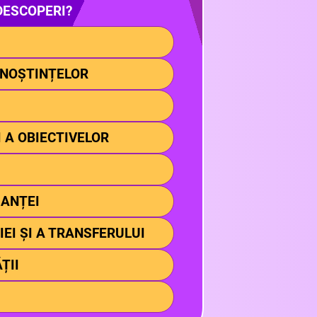
DESCOPERI?
UNOȘTINȚELOR
 A OBIECTIVELOR
MANȚEI
EI ȘI A TRANSFERULUI
ȚII