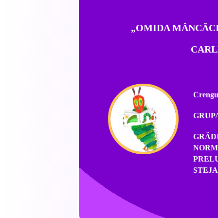
„OMIDA MÂNCĂCI
CARL
Crengu
GRUPA
GRĂD
NORM
PREL
STEJ