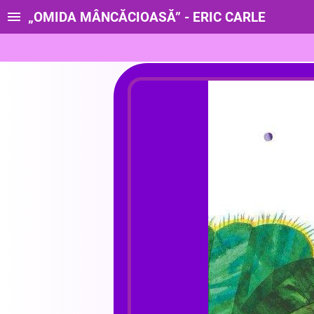
„OMIDA MÂNCĂCIOASĂ” - ERIC CARLE