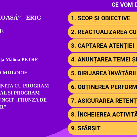
CE VOM 
OASĂ” - ERIC
1. SCOP ȘI OBIECTIVE
E
2. REACTUALIZAREA C
3. CAPTAREA ATENȚIEI
4. ANUNȚAREA TEMEI ȘI
ța Mălina PETRE
5. DIRIJAREA ÎNVĂȚĂRII
 MIJLOCIE
INIȚA CU PROGRAM
6. OBȚINEREA PERFOR
AL ȘI PROGRAM
UNGIT „FRUNZA DE
7. ASIGURAREA RETENȚI
AR”
8. ÎNCHEIEREA ACTIVITĂ
9. SFÂRȘIT