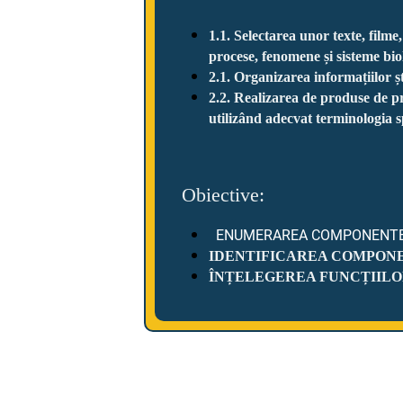
1.1. Selectarea unor texte, film
procese, fenomene și sisteme bio
2.1. Organizarea informațiilor ș
2.2. Realizarea de produse de pr
utilizând adecvat terminologia sp
Obiective:
ENUMERAREA COMPONENTELO
IDENTIFICAREA COMPON
ÎNȚELEGEREA FUNCȚIILO