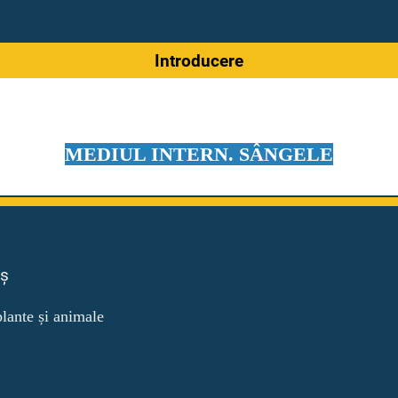
Introducere
MEDIUL INTERN. SÂNGELE
eș
plante și animale