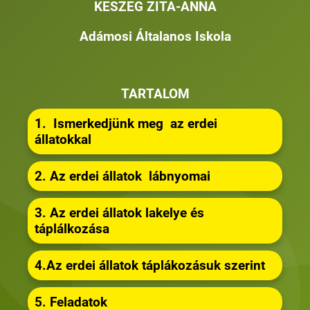
KESZEG ZITA-ANNA
Adámosi Általanos Iskola
TARTALOM
1. Ismerkedjünk meg az erdei
állatokkal
2. Az erdei állatok lábnyomai
3. Az erdei állatok lakelye és
táplálkozása
4.Az erdei állatok táplákozásuk szerint
5. Feladatok