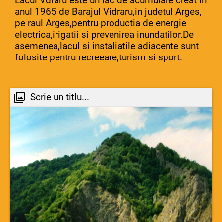
Lacul Vdraru este un lac de acumulare creat in
anul 1965 de Barajul Vidraru,in judetul Arges,
pe raul Arges,pentru productia de energie
electrica,irigatii si prevenirea inundatilor.De
asemenea,lacul si instaliatile adiacente sunt
folosite pentru recreeare,turism si sport.
Scrie un titlu...