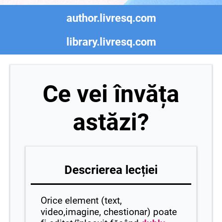
author.livresq.com
library.livresq.com
Ce vei învăța
astăzi?
Descrierea lecției
Orice element (text,
video,imagine, chestionar) poate