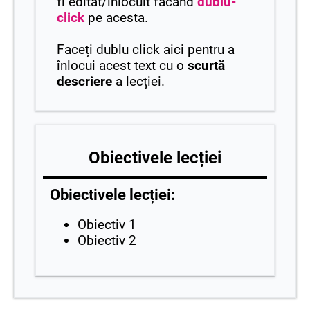
fi editat/înlocuit făcând
dublu-
click
pe acesta.
Faceți dublu click aici pentru a
înlocui acest text cu o
scurtă
descriere
a lecției.
Obiectivele lecției
Obiectivele lecției:
Obiectiv 1
Obiectiv 2