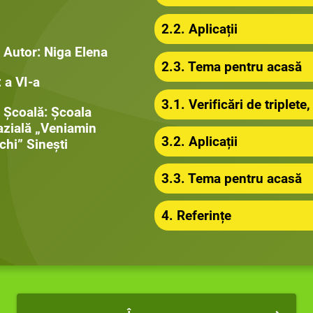
2.2. Aplicații
Autor: Niga Elena
2.3. Tema pentru acasă
 a VI-a
3.1. Verificări de triplet
Școală: Școala
zială „Veniamin
3.2. Aplicații
chi” Sinești
3.3. Tema pentru acasă
4. Referințe