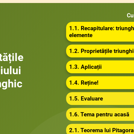
Cu
1.1. Recapitulare: triungh
elemente
1.2. Proprietățile triungh
tățile
1.3. Aplicații
iului
nghic
1.4. Reține!
1.5. Evaluare
1.6. Tema pentru acasă
2.1. Teorema lui Pitagora