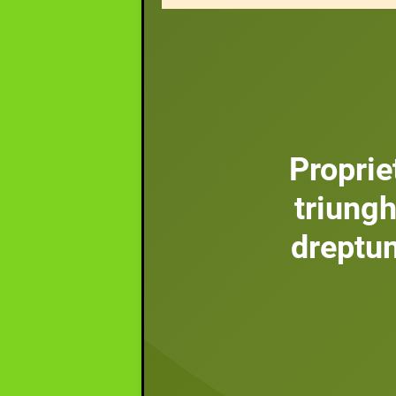
Proprie
triungh
dreptu