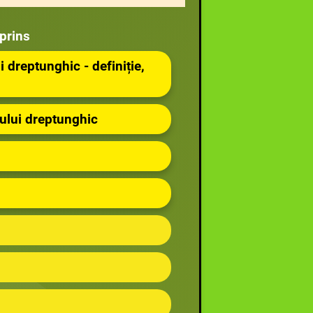
prins
i dreptunghic - definiție,
iului dreptunghic