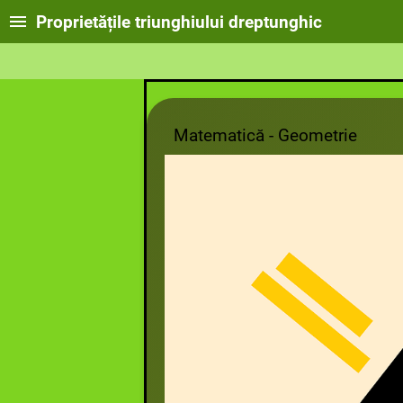
Proprietățile triunghiului dreptunghic
Matematică - Geometrie