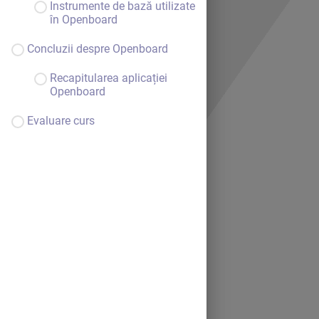
Instrumente de bază utilizate
în Openboard
Concluzii despre Openboard
Recapitularea aplicației
Openboard
Evaluare curs
Bine ai venit.
Continuă