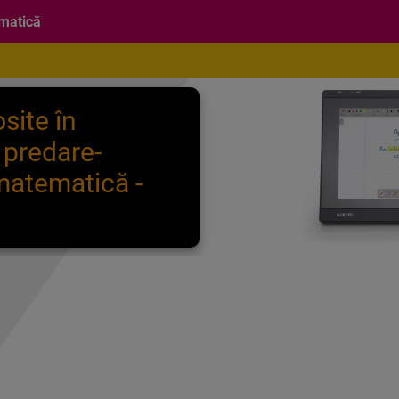
ematică
osite în
 predare-
 matemati
că -