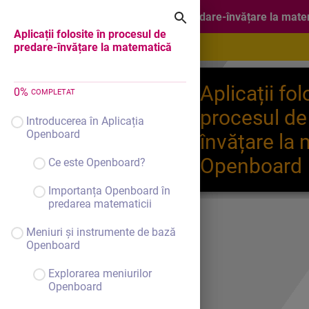
Aplicații folosite în procesul de predare-învățare la mat
Aplicații folosite în procesul de
predare-învățare la matematică
Aplicații fol
0
%
COMPLETAT
procesul de
Introducerea în Aplicația
Openboard
învățare la
Openboard
Ce este Openboard?
Importanța Openboard în
predarea matematicii
Meniuri și instrumente de bază
Openboard
Explorarea meniurilor
Openboard