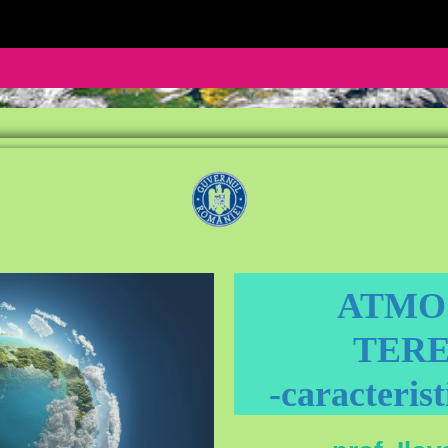
ATMO
TER
-caracterist