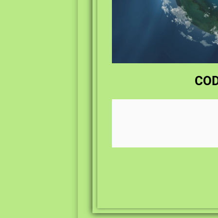
COD:
Resursele educaționale d
utilizarea, adaptarea ș