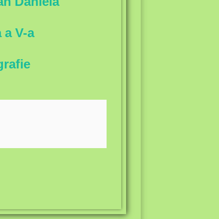
van Daniela
 a V-a
rafie
are, care permit accesul,
i și fără restricții sau