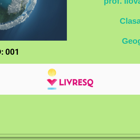
prof. Ilo
Clasa
Geog
 001
© Aceasta este o resursă educațională deschisă.
eschise sunt materiale de predare, învățare și cercet
i redistribuirea acestor resurse fără costuri de către alți
limitare.