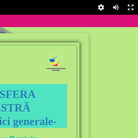
SFERA
ESTRĂ
ici generale-