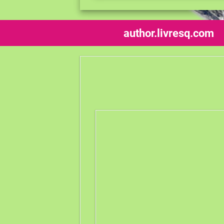
author.livresq.com
Descrierea lecției