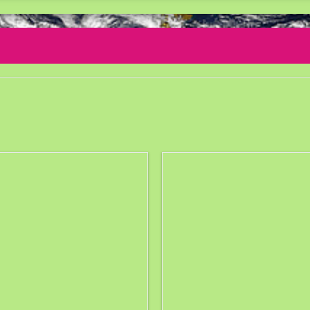
Ce vei învăța astăzi?
Obiectivele lecției