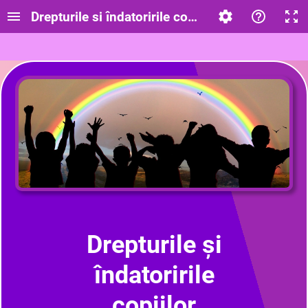
Drepturile si îndatoririle copilului
Drepturile și
îndatoririle
copiilor