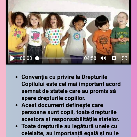
corespunzătoare
O4
să identifice drepturile ce au fost încălcate, în
situații date
O5 să evidențieze importanța respectării drepturilor
copilului
00:00
04:58
Convenția cu privire la Drepturile
Copilului este cel mai important acord
semnat de statele care au promis să
apere drepturile copiilor.
Acest document definește care
persoane sunt copii, toate drepturile
acestora și responsabilitățile statelor.
Toate drepturile au legătură unele cu
celelalte, au importanță egală și nu le