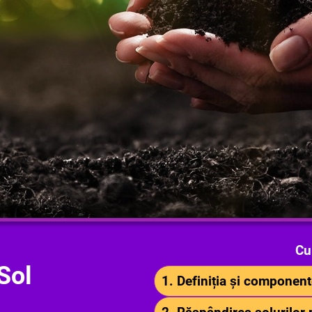
Cu
 Sol
1. Definiția și component