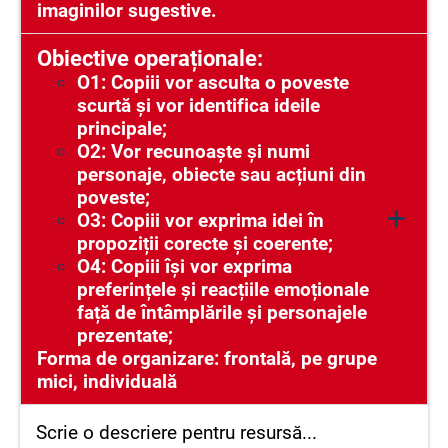
imaginilor sugestive.
Obiective operaționale:
O1: Copiii vor asculta
o poveste
scurtă și vor identifica ideile
principale;
O2: V
or recunoaște și numi
personaje, obiecte sau acțiuni din
poveste;
+
O3: Copiii vor exprima idei în
propoziții corecte și coerente;
O4
: Copiii își vor exprima
preferințele și reacțiile emoționale
față de întâmplările și personajele
prezentate;
Forma de organizare:
frontală, pe grupe
mici, individuală
Scrie un conținut...
Scrie o descriere pentru resursă...