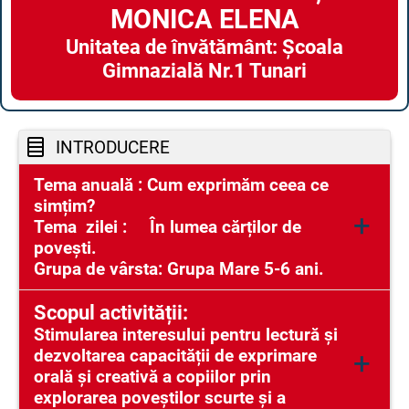
MONICA ELENA
Unitatea de învătământ: Școala
Gimnazială Nr.1 Tunari
INT
RO
DU
C
ERE
Tema anuală
: Cum exprimăm ceea ce
simțim?
+
Tema zilei :
În lumea cărților de
poveșt
i.
Grupa de vârsta: Grupa Mare 5-6 ani.
Scopul activității:
Stimularea interesului pentru lectură și
dezvoltarea capacității de exprimare
+
orală și creativă a copiilor prin
explorarea poveștilor scurte și a