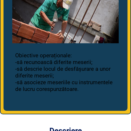
Obiective operaționale:
-să recunoască diferite meserii;
-să descrie locul de desfășurare a unor
diferite meserii;
-să asocieze meseriile cu instrumentele
de lucru corespunzătoare.
Descriere