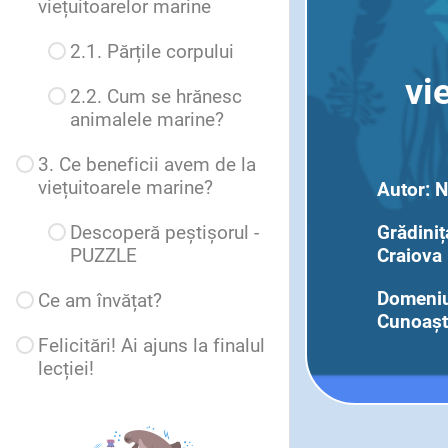
viețuitoarelor marine
2.1. Părțile corpului
vi
2.2. Cum se hrănesc
animalele marine?
3. Ce beneficii avem de la
viețuitoarele marine?
Autor: N
Descoperă peștișorul -
Grădini
PUZZLE
Craiova
Domeniul
Ce am învățat?
Cunoașt
Felicitări! Ai ajuns la finalul
lecției!