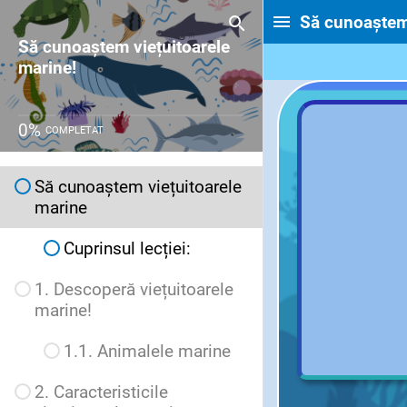
Să cunoaștem 
Să cunoaștem viețuitoarele
marine!
0
%
COMPLETAT
Să cunoaștem viețuitoarele
marine
Cuprinsul lecției:
1. Descoperă viețuitoarele
marine!
1.1. Animalele marine
2. Caracteristicile