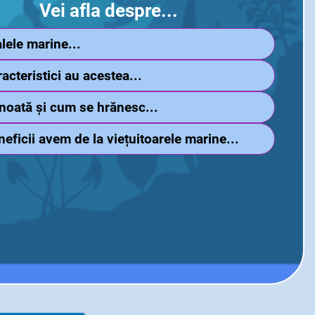
Vei afla despre...
lele marine...
racteristici au acestea...
noată și cum se hrănesc...
neficii avem de la viețuitoarele marine...