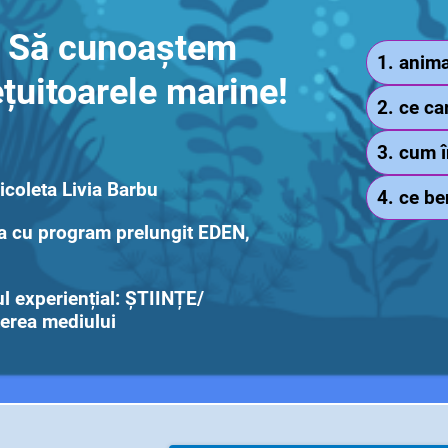
Să cunoaștem
1. anima
ețuitoarele marine!
2. ce ca
3. cum î
icoleta Livia Barbu
4. ce be
ța cu program prelungit EDEN,
 experiențial: ȘTIINȚE/
erea mediului