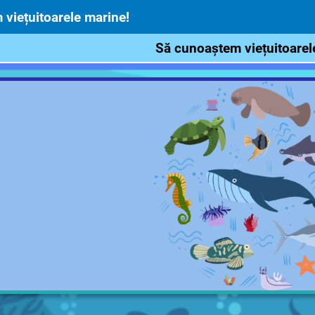
viețuitoarele marine!
Să cunoaștem viețuitoarel