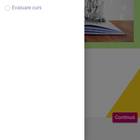
Evaluare curs
Continuă
Bine ai venit.