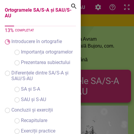
Ortogramele SA/S-A și SAU/S-AU
Ortogramele SA/S-A și SAU/S-
AU
13
%
COMPLETAT
Cadru didactic: prof. Nadia Venera Avram
Introducere în ortografie
Unitatea școlară: Școala Gimnazială Bujoru, com.
Importanța ortogramelor
Bujoru, jud. Teleorman
Disciplina: Limba și literatura română
Prezentarea subiectului
Clasa: a III a
Diferențele dintre SA/S-A și
SAU/S-AU
Ortogramele SA/S-A
SA și S-A
și SAU/S-AU
SAU și S-AU
Concluzii și exerciții
Recapitulare
Exerciții practice